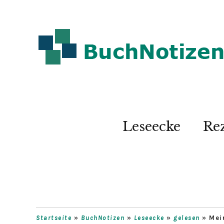
Leseecke
Re
Startseite
»
BuchNotizen
»
Leseecke
»
gelesen
»
Mei