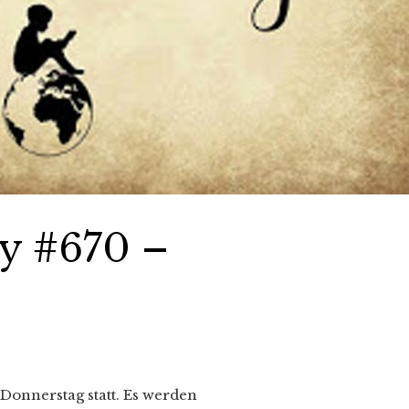
y #670 –
Donnerstag statt. Es werden