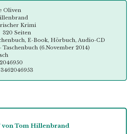
e Oliven
illenbrand
arischer Krimi
: 320 Seiten
schenbuch, E-Book, Hörbuch, Audio-CD
 – Taschenbuch (6.November 2014)
tsch
62046950
8-3462046953
“ von Tom Hillenbrand