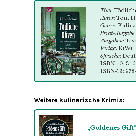
Titel
: Tödlich
Autor
: Tom H
Genre
: Kulin
Print-Ausgabe
Ausgaben
: Ta
Verlag
: KiWi
Sprache
: Deu
ISBN-10: 34
ISBN-13: 97
Weitere kulinarische Krimis:
„Goldenes Gift