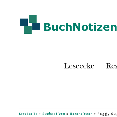
Leseecke
Re
Startseite
»
BuchNotizen
»
Rezensionen
»
Peggy Gug