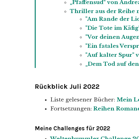
„Pfaffensud“ von Andre
Thriller aus der Reihe
"Am Rande der Li
"Die Tote im Käfi
"Vor deinen Auge
"Ein fatales Vers
"Auf kalter Spur"
„Dem Tod auf den
Rückblick
Juli 2022
Liste gelesener Bücher:
Mein L
Fortsetzungen:
Reihen Roman
Meine Challenges für 2022
Weltenbummler Challenge 20