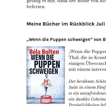
gelang es mir, dank der Reihe von R
befreien.
Meine Bücher im Rückblick
Jul
„Wenn die Puppen schweigen“ von B
„Wenn die Puppen 
Thal, die in Kons
einigen Überrasc
mit einem intere
Der berühmte Schönhe
Suite in einem Fünf
es ein unzufriedene
ein dunkles Geheimn
Persönlichkeiten be