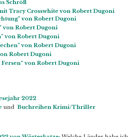
as Schröfl
 mit Tracy Crosswhite von Robert Dugoni
chtung" von Robert Dugoni
g" von Robert Dugoni
n" von Robert Dugoni
prechen" von Robert Dugoni
 von Robert Dugoni
 Fersen“ von Robert Dugoni
esejahr 2022
e
und
Buchreihen Krimi/Thriller
22 von Wörterkatze:
Welche Länder habe ich