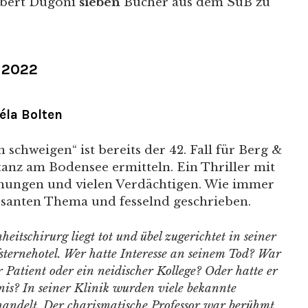
obert Dugoni
sieben
Bücher aus dem SuB zu
i 2022
éla Bolten
schweigen“ ist bereits der 42. Fall für Berg &
tanz am Bodensee ermitteln. Ein Thriller mit
hungen und vielen Verdächtigen. Wie immer
ssanten Thema und fesselnd geschrieben.
itschirurg liegt tot und übel zugerichtet in seiner
sternehotel. Wer hatte Interesse an seinem Tod? War
r Patient oder ein neidischer Kollege? Oder hatte er
is? In seiner Klinik wurden viele bekannte
handelt. Der charismatische Professor war berühmt