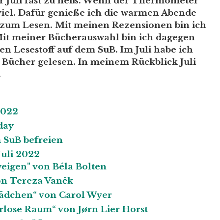
r Juli fast zu heiß. Wenn der Thermometer
 viel. Dafür genieße ich die warmen Abende
 zum Lesen. Mit meinen Rezensionen bin ich
it meiner Bücherauswahl bin ich dagegen
n Lesestoff auf dem SuB. Im Juli habe ich
 Bücher gelesen. In meinem Rückblick Juli
.
2022
day
 SuB befreien
Juli 2022
eigen" von Béla Bolten
on Tereza Vaněk
ädchen“ von Carol Wyer
erlose Raum“ von Jørn Lier Horst