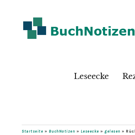
Leseecke
Re
Startseite
»
BuchNotizen
»
Leseecke
»
gelesen
»
Rüc