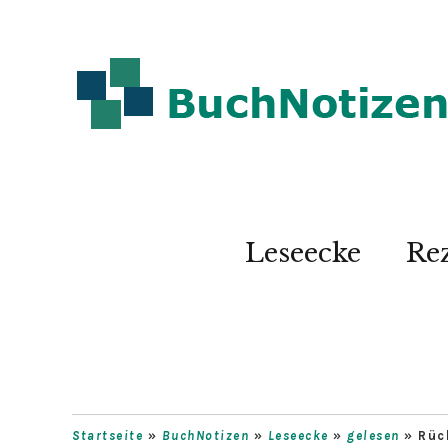
Leseecke
Re
Startseite
»
BuchNotizen
»
Leseecke
»
gelesen
»
Rüc