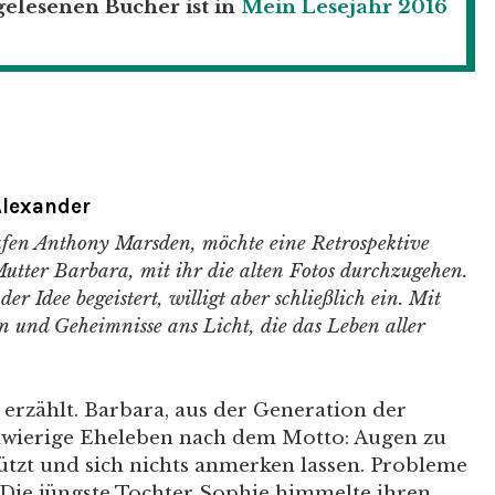
elesenen Bücher ist in
Mein Lesejahr 2016
Alexander
afen Anthony Marsden, möchte eine Retrospektive
 Mutter Barbara, mit ihr die alten Fotos durchzugehen.
r Idee begeistert, willigt aber schließlich ein. Mit
 und Geheimnisse ans Licht, die das Leben aller
erzählt. Barbara, aus der Generation der
schwierige Eheleben nach dem Motto: Augen zu
ützt und sich nichts anmerken lassen. Probleme
 Die jüngste Tochter Sophie himmelte ihren