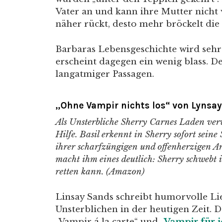
Vater an und kann ihre Mutter nicht 
näher rückt, desto mehr bröckelt di
Barbaras Lebensgeschichte wird sehr 
erscheint dagegen ein wenig blass. De
langatmiger Passagen.
„Ohne Vampir nichts los“ von Lynsa
Als Unsterbliche Sherry Carnes Laden ver
Hilfe. Basil erkennt in Sherry sofort sein
ihrer scharfzüngigen und offenherzigen Ar
macht ihm eines deutlich: Sherry schwebt i
retten kann. (Amazon)
Linsay Sands schreibt humorvolle Li
Unsterblichen in der heutigen Zeit. 
„Vampir á la carte“ und
„Vampir für j