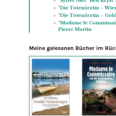
"Sylter Gier" Ben Krys
"Die Totenärztin – Wie
"Die Totenärztin – Go
"Madame le Commissair
Pierre Martin
Meine gelesenen Bücher im Rück