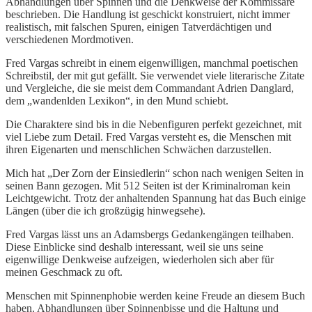
Abhandlungen über Spinnen und die Denkweise der Kommissare
beschrieben. Die Handlung ist geschickt konstruiert, nicht immer
realistisch, mit falschen Spuren, einigen Tatverdächtigen und
verschiedenen Mordmotiven.
Fred Vargas schreibt in einem eigenwilligen, manchmal poetischen
Schreibstil, der mit gut gefällt. Sie verwendet viele literarische Zitate
und Vergleiche, die sie meist dem Commandant Adrien Danglard,
dem „wandenlden Lexikon“, in den Mund schiebt.
Die Charaktere sind bis in die Nebenfiguren
perfekt gezeichnet, mit
viel Liebe zum Detail. Fred Vargas versteht es, die Menschen mit
ihren Eigenarten und menschlichen Schwächen darzustellen.
Mich hat „Der Zorn der Einsiedlerin“ schon nach wenigen Seiten in
seinen Bann gezogen. Mit 512 Seiten ist der Kriminalroman kein
Leichtgewicht. Trotz der anhaltenden Spannung hat das Buch einige
Längen (über die ich großzügig hinwegsehe).
Fred Vargas lässt uns an Adamsbergs Gedankengängen teilhaben.
Diese Einblicke sind deshalb interessant, weil sie uns seine
eigenwillige Denkweise aufzeigen, wiederholen sich aber für
meinen Geschmack zu oft.
Menschen mit Spinnenphobie werden keine Freude an diesem Buch
haben. Abhandlungen über Spinnenbisse und die Haltung und