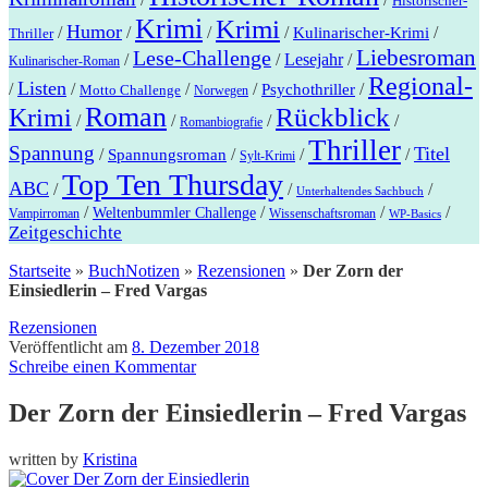
Historischer-
Krimi
Krimi
Humor
/
/
/
/
/
Kulinarischer-Krimi
Thriller
Lese-Challenge
Liebesroman
Lesejahr
/
/
/
Kulinarischer-Roman
Regional-
Listen
/
/
/
/
/
Psychothriller
Motto Challenge
Norwegen
Roman
Krimi
Rückblick
/
/
/
/
Romanbiografie
Thriller
Spannung
Titel
/
/
/
/
Spannungsroman
Sylt-Krimi
Top Ten Thursday
ABC
/
/
/
Unterhaltendes Sachbuch
/
/
/
/
Weltenbummler Challenge
Wissenschaftsroman
Vampirroman
WP-Basics
Zeitgeschichte
Startseite
»
BuchNotizen
»
Rezensionen
»
Der Zorn der
Einsiedlerin – Fred Vargas
Rezensionen
Veröffentlicht am
8. Dezember 2018
Schreibe einen Kommentar
Der Zorn der Einsiedlerin – Fred Vargas
written by
Kristina