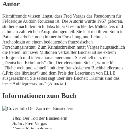
Autor
Krimifreunde wissen längst, dass Fred Vargas das Pseudonym für
Frédérique Audoin-Rouzeau ist. Die Autorin wurde 1957 geboren,
studierte nach dem Schulabschluss Geschichte des Mittelalters und
nahm an zahlreichen Ausgrabungen teil. Sie lebt mit ihrem Sohn in
Paris und arbeitet noch immer in Forschung und Lehre als
Archäologin an einem bedeutenden französischen
Forschungsinstitut. Zum Krimischreiben nutzt Vargas hauptsächlich
die Ferien; mit zwei Millionen verkaufter Bücher ist sie extrem
erfolgreich und international anerkannt. Sie erhielt u. a. den
„Deutschen Krimipreis“ für „Der vierzehnte Stein“, wurde für
„Fliehe weit und schnell“ mit dem französischen Buchhändlerpreis
(„Prix des libraires“) und dem Preis der Leserinnen von ELLE
ausgezeichnet. Sie selbst sagt über ihre Bücher: „Krimis sind das
beste Antidepressivum.“ (Amazon)
Informationen zum Buch
Titel
: Der Tod der Einsiedlerin
Autor
: Fred Vargas
Genre
: Kriminalroman