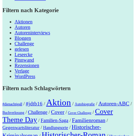
Filtern nach Kategorie
Aktionen
Autoren
Autoreninterviews
Bloggen
Challenge
gelesen
Leseecke
Pinnwand
Rezensionen
Verlage
WordPress
Filtern nach Schlagwörtern
Aktion
Autoren-ABC
#jdtb16
/
/
/
/
/
#dienachtigall
Autobiografie
Cover
Cover
/
Challenge
/
/
/
Buchverlosung
Cover Challenge
Theme Day
Familienroman
/
Familien-Saga
/
/
Historischer-
/
/
Gegenwartsliteratur
Handlungsorte
Historischer-Roman
Kriminalroman
/
/