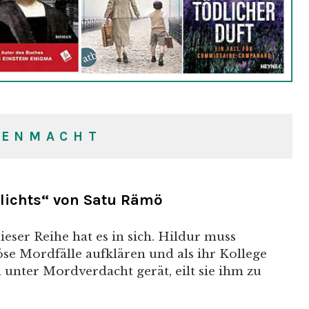
X
E
N
M
A
C
H
T
dlichts“ von Satu Rämö
ieser Reihe hat es in sich. Hildur muss
se Mordfälle aufklären und als ihr Kollege
 unter Mordverdacht gerät, eilt sie ihm zu