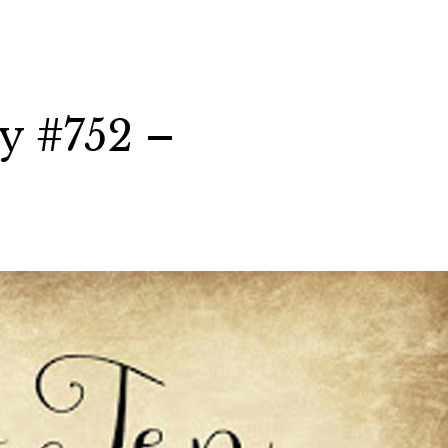
y #752 –