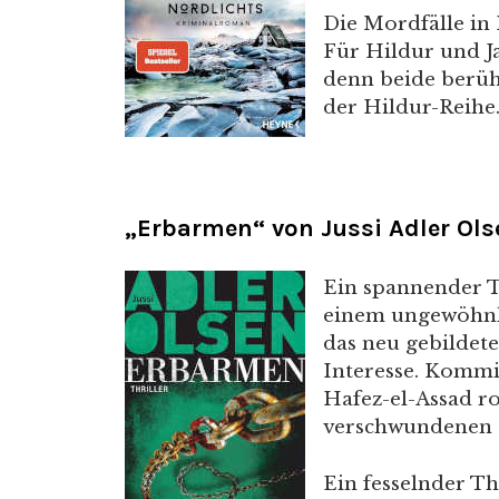
Die Mordfälle in 
Für Hildur und J
denn beide berüh
der Hildur-Reihe
„Erbarmen“ von Jussi Adler Ols
Ein spannender T
einem ungewöhnlic
das neu gebildet
Interesse. Kommis
Hafez-el-Assad ro
verschwundenen P
Ein fesselnder Th