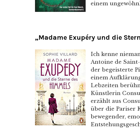
einem ungewöhnli
„Madame Exupéry und die Stern
Ich kenne nieman
Antoine de Saint-
der begeisterte P
einem Aufklärung
Lebzeiten berühmt
Künstlerin Consu
erzählt aus Cons
über die Pariser 
bewegender, emot
Entstehungsgeschi