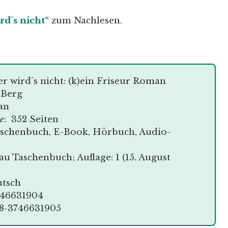
d´s nicht“
zum Nachlesen.
er wird´s nicht: (k)ein Friseur Roman
n Berg
an
e
: 352 Seiten
aschenbuch, E-Book, Hörbuch, Audio-
au Taschenbuch; Auflage: 1 (15. August
utsch
746631904
78-3746631905