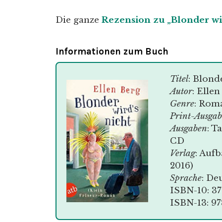
Die ganze
Rezension zu „Blonder wir
Informationen zum Buch
Titel
: Blond
Autor
: Elle
Genre
: Rom
Print-Ausgab
Ausgaben
: T
CD
Verlag
: Aufb
2016)
Sprache
: De
ISBN-10: 3
ISBN-13: 9