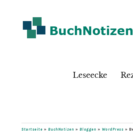
Leseecke
Re
Startseite
»
BuchNotizen
»
Bloggen
»
WordPress
»
B